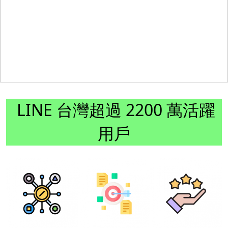
LINE 台灣超過 2200 萬活躍
用戶