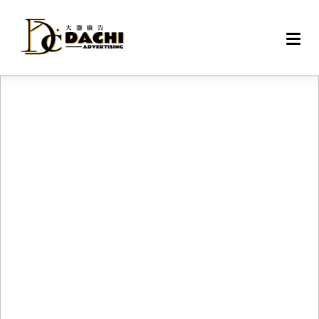
DAC
戶外
網路
專案
設備
聯絡
關於