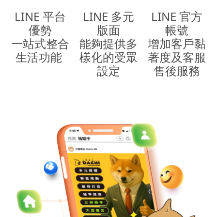
LINE 平台
LINE 多元
LINE 官方
優勢

版面

帳號

一站式整合
能夠提供多
增加客戶黏
生活功能 
樣化的受眾
著度及客服
設定
售後服務