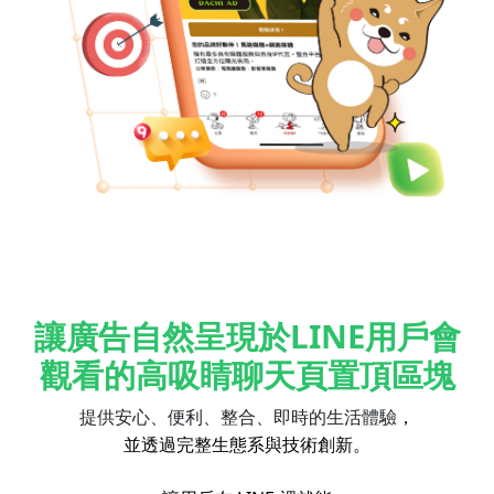
讓廣告自然呈現於LINE用戶會
觀看的高吸睛聊天頁置頂區塊
提供安心、便利、整合、即時的生活體驗
，
並透過完整生態系與技術創新
。